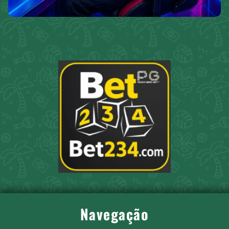
Navegação